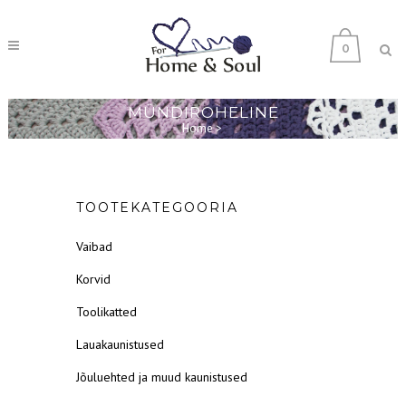
0
MÜNDIROHELINE
Home
>
TOOTEKATEGOORIA
Vaibad
Korvid
Toolikatted
Lauakaunistused
Jõuluehted ja muud kaunistused