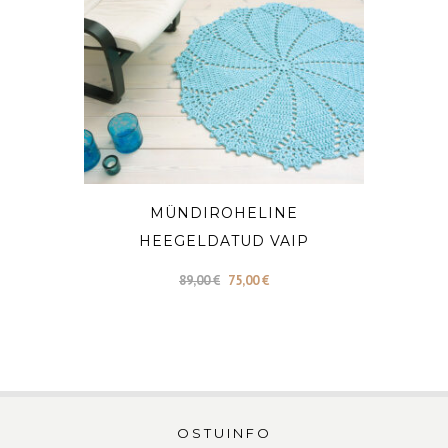
MÜNDIROHELINE
HEEGELDATUD VAIP
Algne
Current
89,00
€
75,00
€
hind
price
oli:
is:
89,00 €.
75,00 €.
OSTUINFO