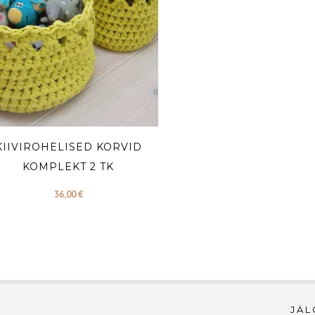
KIIVIROHELISED KORVID
KOMPLEKT 2 TK
36,00
€
JÄL