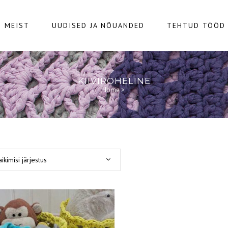
MEIST
UUDISED JA NÕUANDED
TEHTUD TÖÖD
KIIVIROHELINE
Home
>
aikimisi järjestus