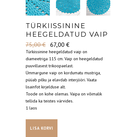
TÜRKIISSININE
HEEGELDATUD VAIP
Algne
Current
75,00
€
67,00
€
hind
price
Türkiissinine heegeldatud vaip on
oli:
is:
diameetriga 115 cm. Vaip on heegeldatud
75,00 €.
67,00 €.
puuvillasest trikoopaelast.
Ümmargune vaip on kordumatu mustriga,
püüab pilku ja elavdab interjööri. Vaata
lisainfot kirjelduse alt.
Toode on kohe olemas. Vaipa on võimalik
tellida ka teistes värvides.
1 laos
Türkiissinine
LISA KORVI
heegeldatud