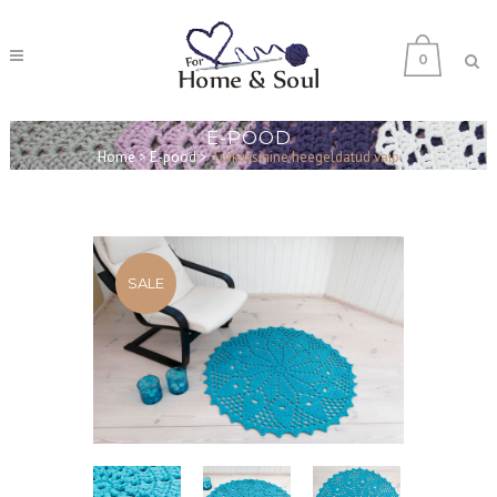
0
E-POOD
Home
>
E-pood
>
Türkiissinine heegeldatud vaip
SALE