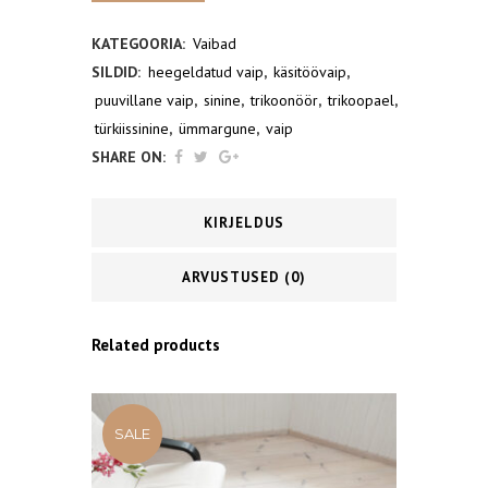
vaip
KATEGOORIA:
Vaibad
SILDID:
heegeldatud vaip
,
käsitöövaip
,
quantity
puuvillane vaip
,
sinine
,
trikoonöör
,
trikoopael
,
türkiissinine
,
ümmargune
,
vaip
SHARE ON:
KIRJELDUS
ARVUSTUSED (0)
Related products
SALE