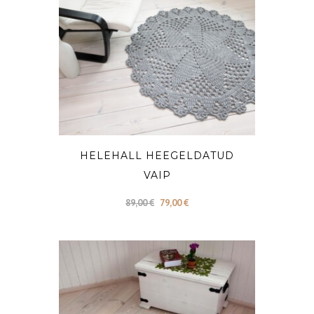
HELEHALL HEEGELDATUD
VAIP
Algne
Current
89,00
€
79,00
€
hind
price
oli:
is:
89,00 €.
79,00 €.