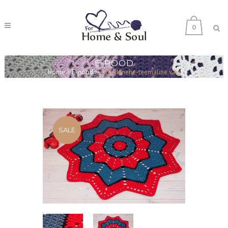
0
E-POOD
Home
>
E-pood
>
Ämblikmehe-teemaline vaip
SALE