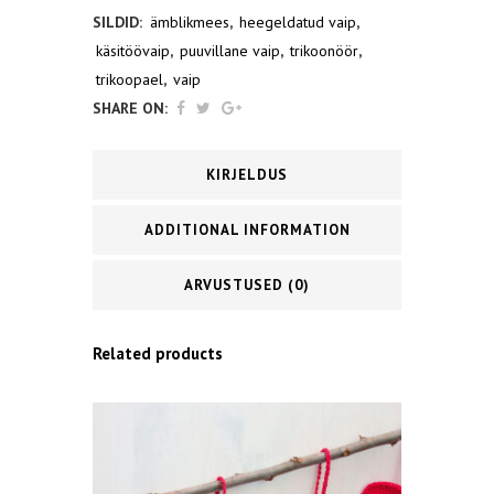
SILDID:
ämblikmees
,
heegeldatud vaip
,
quantity
käsitöövaip
,
puuvillane vaip
,
trikoonöör
,
trikoopael
,
vaip
SHARE ON:
KIRJELDUS
ADDITIONAL INFORMATION
ARVUSTUSED (0)
Related products