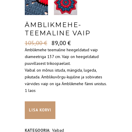
ÄMBLIKMEHE-
TEEMALINE VAIP
Algne
Current
105,00
€
89,00
€
hind
price
Ämblikmehe teemaline heegeldatud vaip
oli:
is:
diameetriga 137 cm. Vaip on heegeldatud
105,00 €.
89,00 €.
puuvillasest trikoopaelast.
Vaibal on mõnus istuda, mängida, lugeda,
pikutada. Ämblikuvõrgu-kujuline ja sobivates
värvides vaip on iga Ämblikmehe fänni unistus.
1 laos
Ämblikmehe-
LISA KORVI
teemaline
vaip
KATEGOORIA:
Vaibad