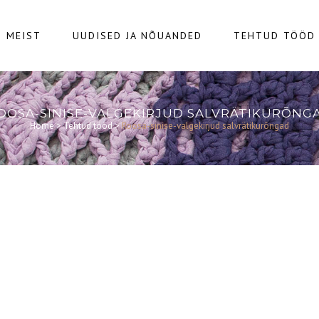
MEIST
UUDISED JA NÕUANDED
TEHTUD TÖÖD
OOSA-SINISE-VALGEKIRJUD SALVRÄTIKURÕNG
Home
>
Tehtud tööd
>
Roosa-sinise-valgekirjud salvrätikurõngad