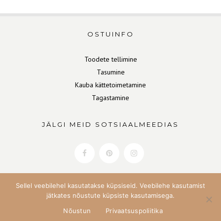
OSTUINFO
Toodete tellimine
Tasumine
Kauba kättetoimetamine
Tagastamine
JÄLGI MEID SOTSIAALMEEDIAS
Sellel veebilehel kasutatakse küpsiseid. Veebilehe kasutamist
jätkates nõustute küpsiste kasutamisega.
Nõustun
Privaatsuspoliitika
Copyright Home&Soul 2022