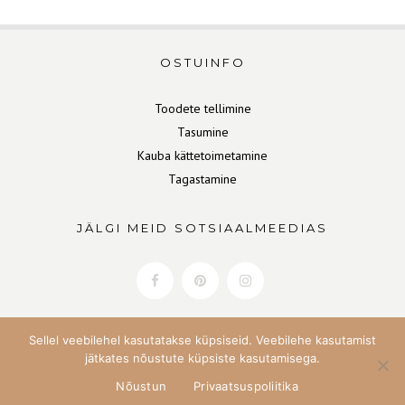
OSTUINFO
Toodete tellimine
Tasumine
Kauba kättetoimetamine
Tagastamine
JÄLGI MEID SOTSIAALMEEDIAS
Sellel veebilehel kasutatakse küpsiseid. Veebilehe kasutamist
jätkates nõustute küpsiste kasutamisega.
Nõustun
Privaatsuspoliitika
Copyright Home&Soul 2022