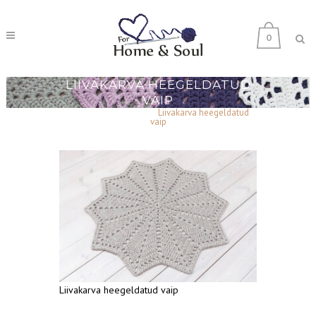
0
LIIVAKARVA HEEGELDATUD
VAIP
Home
>
Tehtud tööd
>
Liivakarva heegeldatud
vaip
Liivakarva heegeldatud vaip