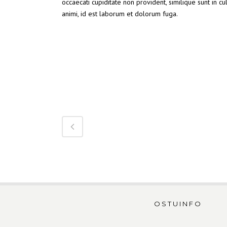
occaecati cupiditate non provident, similique sunt in cu
animi, id est laborum et dolorum fuga.
Warning
: Attempt to read 
OSTUINFO