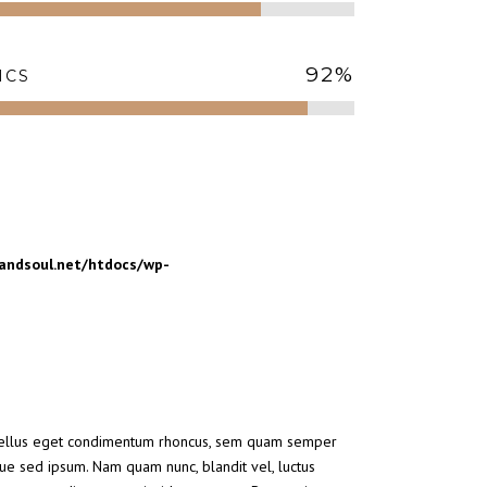
92
%
ICS
ndsoul.net/htdocs/wp-
tellus eget condimentum rhoncus, sem quam semper
que sed ipsum. Nam quam nunc, blandit vel, luctus