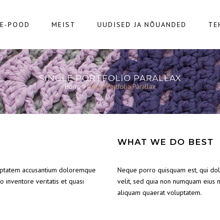
E-POOD
MEIST
UUDISED JA NÕUANDED
TE
SINGLE PORTFOLIO PARALLAX
Home
>
Single Portfolio Parallax
WHAT WE DO BEST
oluptatem accusantium doloremque
Neque porro quisquam est, qui dolo
 inventore veritatis et quasi
velit, sed quia non numquam eius 
aliquam quaerat voluptatem.