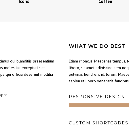
Icons
Coffee
WHAT WE DO BEST
cimus qui blanditiis praesentium
Etiam rhoncus. Maecenas tempus, 
s molestias excepturi sint
libero, sit amet adipiscing sem ne
lpa qui officia deserunt mollitia
pulvinar, hendrerit id, lorem. Maec
sapien ut libero venenatis faucibus
 spot
RESPONSIVE DESIGN
CUSTOM SHORTCODES