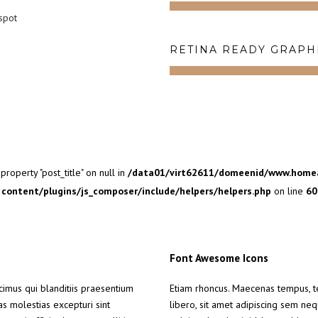
 spot
RETINA READY GRAPH
property "post_title" on null in
/data01/virt62611/domeenid/www.homea
content/plugins/js_composer/include/helpers/helpers.php
on line
60
Font Awesome Icons
cimus qui blanditiis praesentium
Etiam rhoncus. Maecenas tempus, 
s molestias excepturi sint
libero, sit amet adipiscing sem ne