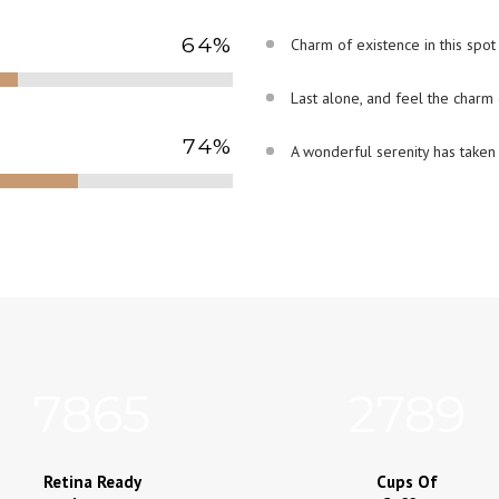
64
%
Charm of existence in this spo
Last alone, and feel the charm 
74
%
A wonderful serenity has taken
7865
2789
Retina Ready
Cups Of