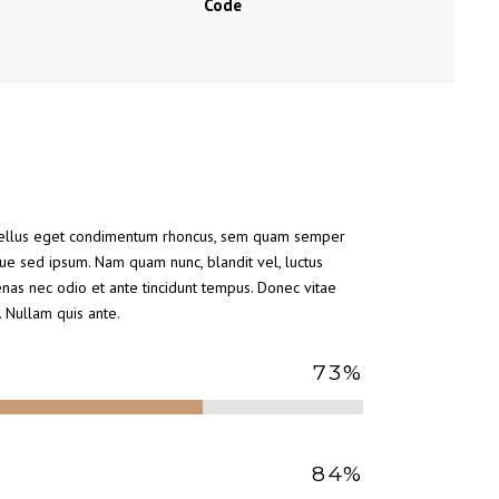
Code
tellus eget condimentum rhoncus, sem quam semper
que sed ipsum. Nam quam nunc, blandit vel, luctus
enas nec odio et ante tincidunt tempus. Donec vitae
. Nullam quis ante.
73
%
84
%