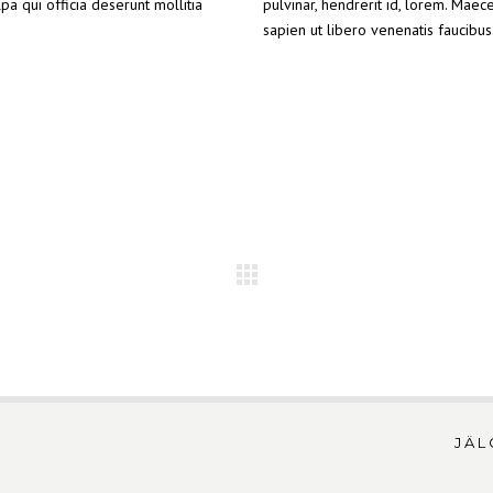
lpa qui officia deserunt mollitia
pulvinar, hendrerit id, lorem. Maec
sapien ut libero venenatis faucibus
property "post_title" on null in
/data01/virt62611/domeenid/www.homea
content/plugins/js_composer/include/helpers/helpers.php
on line
60
JÄL