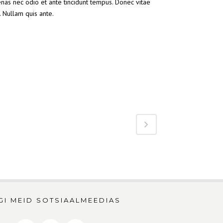
enas nec odio et ante tincidunt tempus. Donec vitae
. Nullam quis ante.
ndsoul.net/htdocs/wp-
GI MEID SOTSIAALMEEDIAS